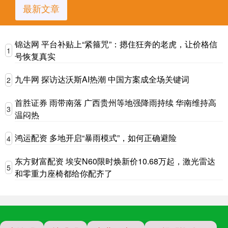
最新文章
锦达网 平台补贴上“紧箍咒”：摁住狂奔的老虎，让价格信
1
号恢复真实
九牛网 探访达沃斯AI热潮 中国方案成全场关键词
2
首胜证券 雨带南落 广西贵州等地强降雨持续 华南维持高
3
温闷热
鸿运配资 多地开启“暴雨模式”，如何正确避险
4
东方财富配资 埃安N60限时焕新价10.68万起，激光雷达
5
和零重力座椅都给你配齐了