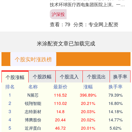
技术环球医疗西电集团医院上演。一名
于外院产检诊断为“完全性前置胎盘伴胎
沪深投
盘植入”的34+....
查看：
79
分类：
专业网上配资
米涂配资文章已加载完成
个股实时涨跌榜
个股跌幅
个股流入
个股流出
换手率
个股涨幅
排名
名称
最新价
涨幅
换手率
1
N展芯
116.52
396.89%
79.39%
2
锐翔智能
110.02
20.21%
16.80%
3
志特新材
14.8
20.03%
14.18%
4
博腾股份
20.44
20.02%
14.77%
5
近岸蛋白
46.72
20.01%
5.62%