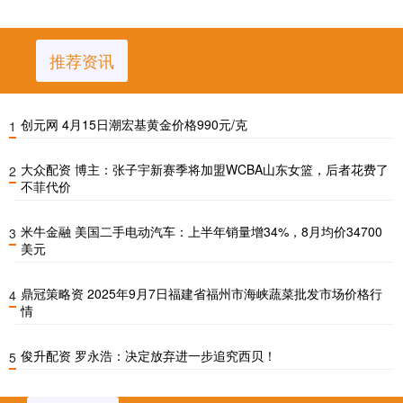
推荐资讯
创元网 4月15日潮宏基黄金价格990元/克
1
大众配资 博主：张子宇新赛季将加盟WCBA山东女篮，后者花费了
2
不菲代价
米牛金融 美国二手电动汽车：上半年销量增34%，8月均价34700
3
美元
鼎冠策略资 2025年9月7日福建省福州市海峡蔬菜批发市场价格行
4
情
俊升配资 罗永浩：决定放弃进一步追究西贝！
5