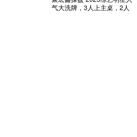
气大洗牌，3人上主桌，2人
下桌，唐国强张柏芝在列
在2025年，综艺界的变化不仅仅体现在
明星人气的波动上，更反映出社会心态
和文化价值的深刻转变。观众越来越渴
望看到真实与个性化的内容，这场洗牌
聚宏鑫操盘
也揭示了许多潜在且深....
查看：
156
分类：
炒股配资
鼎冠策略资 宝宝晚上别开灯
睡！别让大人的方便，毁了
娃的健康
很多家长为了夜里照顾宝宝方便，会在
卧室里留一盏小夜灯，觉得光线柔和不
影响睡眠，还能随时观察宝宝的情况。
但你可能不知道，这个看似贴心的做
鼎冠策略资
法，其实暗藏着影响宝宝健康....
查看：
171
分类：
炒股配资