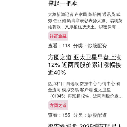
撑起一把伞
大象新闻记者 卢家民 陈培闯 通讯员 武
秀 任亚如 既高举表彰表扬大旗、唱响英
雄赞歌，又厚植优抚沃土、织密保障网
络，全力让英雄流血不流泪、光荣又荣
祥富金融
光。 作为全省....
查看：
118
分类：
炒股配资
方圆之道 亚太卫星早盘上涨
12% 近两周股价累计涨幅接
近40%
热点栏目 自选股 数据中心 行情中心 资
金流向 模拟交易 客户端 亚太卫星
（01045）再涨超12%，近两周股价累计
涨幅接近40%。截至发稿，股价上涨
方圆之道
12%，报....
查看：
155
分类：
炒股配资
聚宏鑫操盘 2025综艺明星人