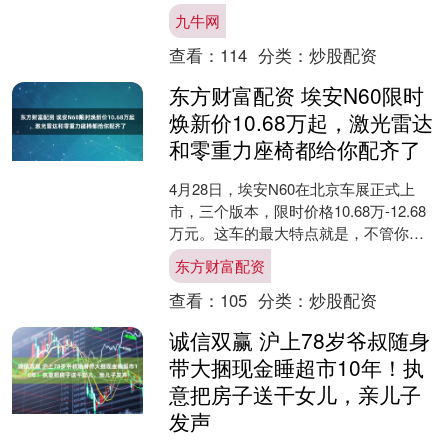
协同发展等都是现场嘉宾热议的话题。
九牛网
今年，总台前方报道团队专....
查看：
114
分类：
炒股配资
东方财富配资 埃安N60限时
焕新价10.68万起，激光雷达
和零重力座椅都给你配齐了
4月28日，埃安N60在北京车展正式上
市，三个版本，限时价格10.68万-12.68
万元。这车的最大特点就是，不管你买
哪个配置，除了续航不一样，其他所有
东方财富配资
东西。包....
查看：
105
分类：
炒股配资
诚信双赢 沪上78岁爷叔随身
带大捆现金睡超市10年！执
意把房子送干女儿，亲儿子
发声