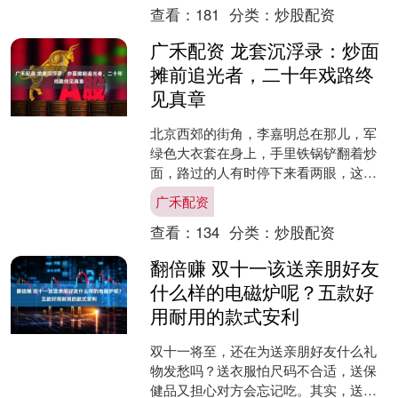
查看：
181
分类：
炒股配资
广禾配资 龙套沉浮录：炒面
摊前追光者，二十年戏路终
见真章
北京西郊的街角，李嘉明总在那儿，军
绿色大衣套在身上，手里铁锅铲翻着炒
面，路过的人有时停下来看两眼，这不
是毛猴吗，他不答话，只管把面条炒得
广禾配资
滋滋响。 16岁揣着两百....
查看：
134
分类：
炒股配资
翻倍赚 双十一该送亲朋好友
什么样的电磁炉呢？五款好
用耐用的款式安利
双十一将至，还在为送亲朋好友什么礼
物发愁吗？送衣服怕尺码不合适，送保
健品又担心对方会忘记吃。其实，送能