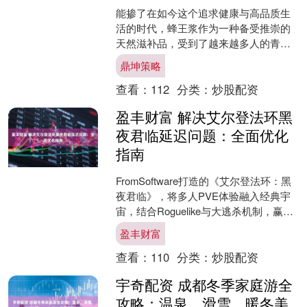
能掺了在如今这个追求健康与高品质生
活的时代，蜂王浆作为一种备受推崇的
天然滋补品，受到了越来越多人的青
睐。然而 因此，在挑选蜂王浆时，我们
鼎坤策略
一定要擦亮眼睛，不要被低....
查看：
112
分类：
炒股配资
盈丰财富 解决艾尔登法环黑
夜君临延迟问题：全面优化
指南
FromSoftware打造的《艾尔登法环：黑
夜君临》，将多人PVE体验融入经典宇
宙，结合Roguelike与大逃杀机制，赢得
了玩家热烈追捧。但你是否在操作中
盈丰财富
频....
查看：
110
分类：
炒股配资
宇奇配资 成都冬季家庭游全
攻略：温泉、滑雪、暖冬美