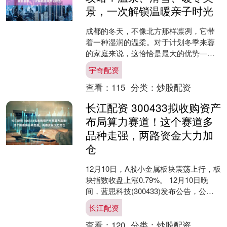
景，一次解锁温暖亲子时光
成都的冬天，不像北方那样凛冽，它带
着一种湿润的温柔。对于计划冬季来蓉
的家庭来说，这恰恰是最大的优势——
既能避开人山人海，又能体验到“冰与
宇奇配资
火”的双重乐趣：在市区感....
查看：
115
分类：
炒股配资
长江配资 300433拟收购资产
布局算力赛道！这个赛道多
品种走强，两路资金大力加
仓
12月10日，A股小金属板块震荡上行，板
块指数收盘上涨0.79%。 12月10日晚
间，蓝思科技(300433)发布公告，公司
与吕松寿LEU, SONG-SHOW....
长江配资
查看：
120
分类：
炒股配资