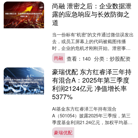
尚融 泄密之后：企业数据泄
露的应急响应与长效防御之
道
当一份标有“机密”的文件通过微信误发出
去，或员工屏幕上的代码被截图传播
时，企业的危机才刚刚开始。泄密事件
发生后的处置，是一场与时间赛跑的战
尚融
查看：
140
分类：
炒股配资
役。本文将深入探讨泄密....
豪瑞优配 东方红睿泽三年持
有混合A：2025年第三季度
利润2124亿元 净值增长率
5377%
AI基金东方红睿泽三年持有混合
A（501054）披露2025年三季报，第三
季度基金利润21.24亿元，加权平均基金
份额本期利润0.4686元。报告期内，基
豪瑞优配
金净值....