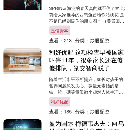
SPRING 海淀的春天真的藏不住了🌸 此
前给大家推荐的西钓鱼台地铁站桃花 是
不是已经刷爆你的朋友圈？ （美景回
顾：在海淀，出站遇见春天！） 后台好
嘉信资本
多网友催更 ....
查看：
213
分类：
炒股配资
利好优配 这项检查早被国家
叫停11年，很多家长还在傻
傻排队，别交智商税了
随着生活水平不断提升，家长对孩子的
营养问题愈发关心。微量元素指的是
铁、锌、硒等量虽微小却对人体生理功
能至关重要的矿物质，它们参与免疫调
利好优配
节、骨骼发育、神经传导等多....
查看：
185
分类：
炒股配资
盈为国际 梅德韦杰夫：向乌