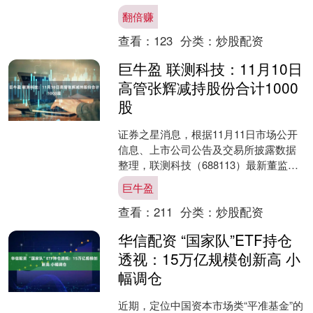
提升生活品质的“厨房神器”更为实在，电
翻倍赚
磁炉就是不错的选择。....
查看：
123
分类：
炒股配资
巨牛盈 联测科技：11月10日
高管张辉减持股份合计1000
股
证券之星消息，根据11月11日市场公开
信息、上市公司公告及交易所披露数据
整理，联测科技（688113）最新董监高
及相关人员股份变动情况：2025年11月
巨牛盈
10日公....
查看：
211
分类：
炒股配资
华信配资 “国家队”ETF持仓
透视：15万亿规模创新高 小
幅调仓
近期，定位中国资本市场类“平准基金”的