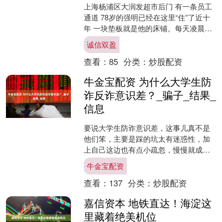
上海杨浦区大润发超市后门 有一条员工
通道 78岁的强明已经在这里“住”了近十
年 一块垫板就是他的床铺。每天凌晨四
点半起身收拾，不影响超市营业；夜晚
诚信双盈
商场关门后，他....
查看：
85
分类：
炒股配资
牛金宝配资 为什么大学生防
诈反诈意识差？_骗子_结果_
信息
要说大学生防诈意识差，这事儿真不是
他们笨，主要是踩的坑太有迷惑性，加
上自己这边也有点小疏忽，慢慢就成了
骗子眼里的“香饽饽”。 首先得说，现在
牛金宝配资
的骗子太懂大学生心思....
查看：
137
分类：
炒股配资
嘉信资本 地铁直达！海淀这
里藏着绝美机位