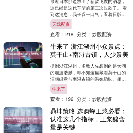
最近日本那边放出了新款飞度的消息，
这已经是这代车型的第二次改款了。 看
到这消息，我长叹一口气，看着日版那
套依然保留着一体式大眼灯的前脸，再
天载配资
看看咱们国内刚被抢空的....
查看：
218
分类：
炒股配资
牛来了 浙江湖州小众景点：
莫干山+南浔古镇，人少景美
提到浙江湖州，多数人先想到的是太湖
的烟波浩渺，却不知这里藏着莫干山的
清幽绿意与南浔古镇的温婉韵味。相较
于热门景区的人潮汹涌，湖州的这两处
牛来了
小众胜地，既有自然山水的....
查看：
196
分类：
炒股配资
鼎坤策略 选购蜂王浆必看：
认准这几个指标，王浆酸含
量是关键