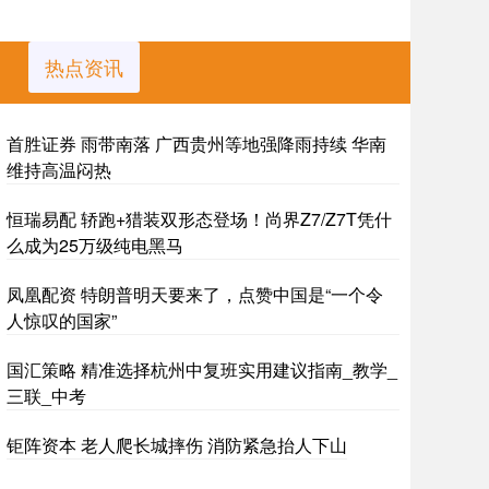
热点资讯
首胜证券 雨带南落 广西贵州等地强降雨持续 华南
维持高温闷热
恒瑞易配 轿跑+猎装双形态登场！尚界Z7/Z7T凭什
么成为25万级纯电黑马
凤凰配资 特朗普明天要来了，点赞中国是“一个令
人惊叹的国家”
国汇策略 精准选择杭州中复班实用建议指南_教学_
三联_中考
钜阵资本 老人爬长城摔伤 消防紧急抬人下山