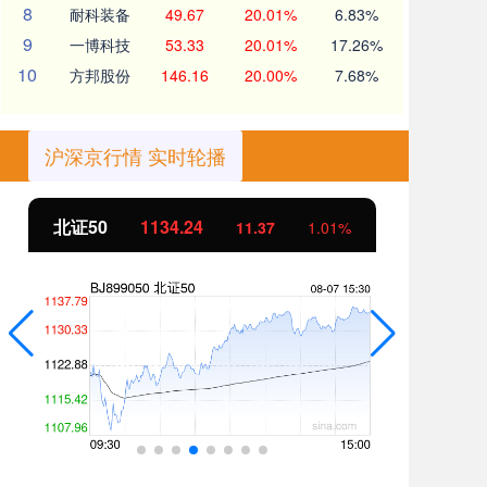
8
耐科装备
49.67
20.01%
6.83%
9
一博科技
53.33
20.01%
17.26%
10
方邦股份
146.16
20.00%
7.68%
沪深京行情 实时轮播
创业板指
3563.12
基
47.56
1.35%