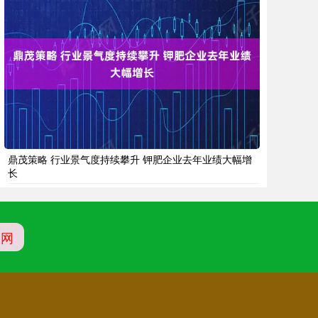
鼎茂策略 行业景气度持续攀升 钾肥企业去年业绩大幅增
长
官网