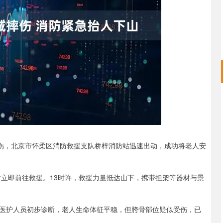
北证50
1134.24
3%
11.37
1.01%
摔伤，北京市怀柔区消防救援支队桥梓消防站迅速出动，成功将老人安
后立即前往救援。13时许，救援力量抵达山下，携带担架等器材与景
20医护人员初步诊断，老人生命体征平稳，但胯骨部位疑似受伤，已