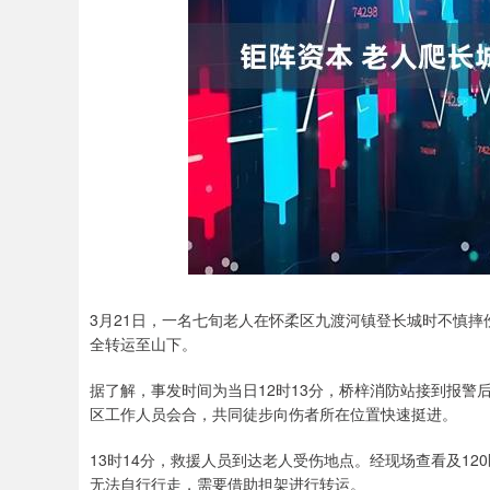
沪深300
4694.44
0.89
1.42%
43.13
0.9
3月21日，一名七旬老人在怀柔区九渡河镇登长城时不慎
全转运至山下。
据了解，事发时间为当日12时13分，桥梓消防站接到报警
区工作人员会合，共同徒步向伤者所在位置快速挺进。
13时14分，救援人员到达老人受伤地点。经现场查看及1
无法自行行走，需要借助担架进行转运。