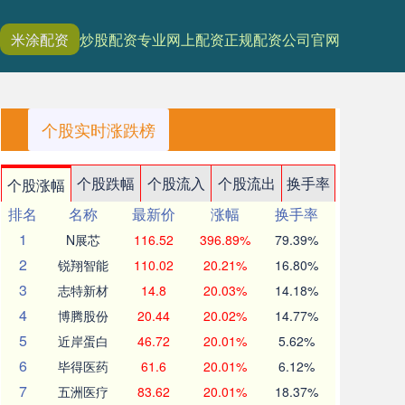
米涂配资
炒股配资
专业网上配资
正规配资公司官网
个股实时涨跌榜
个股跌幅
个股流入
个股流出
换手率
个股涨幅
排名
名称
最新价
涨幅
换手率
1
N展芯
116.52
396.89%
79.39%
2
锐翔智能
110.02
20.21%
16.80%
3
志特新材
14.8
20.03%
14.18%
4
博腾股份
20.44
20.02%
14.77%
5
近岸蛋白
46.72
20.01%
5.62%
6
毕得医药
61.6
20.01%
6.12%
7
五洲医疗
83.62
20.01%
18.37%