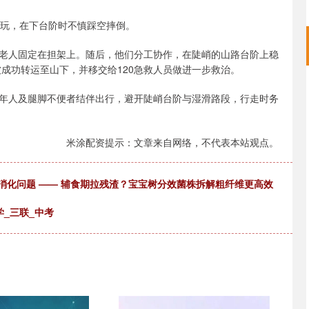
游玩，在下台阶时不慎踩空摔倒。
老人固定在担架上。随后，他们分工协作，在陡峭的山路台阶上稳
被成功转运至山下，并移交给120急救人员做进一步救治。
年人及腿脚不便者结伴出行，避开陡峭台阶与湿滑路段，行走时务
米涂配资提示：文章来自网络，不代表本站观点。
善消化问题 —— 辅食期拉残渣？宝宝树分效菌株拆解粗纤维更高效
_三联_中考