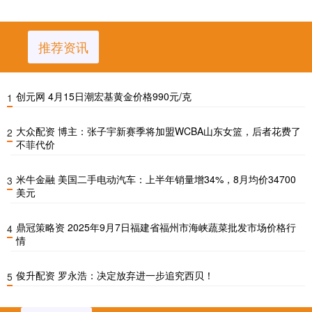
推荐资讯
创元网 4月15日潮宏基黄金价格990元/克
1
大众配资 博主：张子宇新赛季将加盟WCBA山东女篮，后者花费了
2
不菲代价
米牛金融 美国二手电动汽车：上半年销量增34%，8月均价34700
3
美元
鼎冠策略资 2025年9月7日福建省福州市海峡蔬菜批发市场价格行
4
情
俊升配资 罗永浩：决定放弃进一步追究西贝！
5