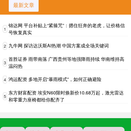
最新文章
锦达网 平台补贴上“紧箍咒”：摁住狂奔的老虎，让价格信
1
号恢复真实
九牛网 探访达沃斯AI热潮 中国方案成全场关键词
2
首胜证券 雨带南落 广西贵州等地强降雨持续 华南维持高
3
温闷热
鸿运配资 多地开启“暴雨模式”，如何正确避险
4
东方财富配资 埃安N60限时焕新价10.68万起，激光雷达
5
和零重力座椅都给你配齐了