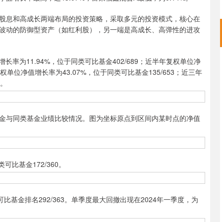
息和高成长两端布局的投资策略，采取多元的投资模式，核心在
波动的防御型资产（如红利股），另一端是高成长、高弹性的进攻
率为11.94%，位于同类可比基金402/689；近半年复权单位净
复权单位净值增长率为43.07%，位于同类可比基金135/653；近三年
4。
与同类基金业绩比较情况。图为坐标原点到区间内某时点的净值
比基金172/360。
比基金排名292/363。单季度最大回撤出现在2024年一季度，为