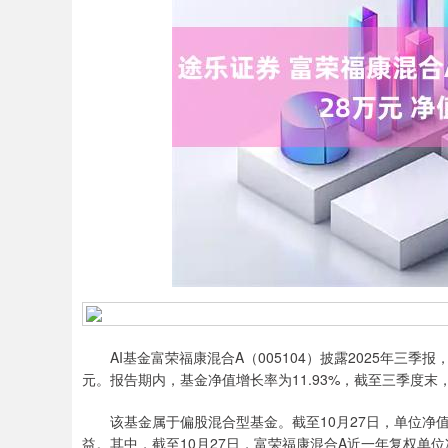
深证成指
14311.01
.68
1.02%
200.89
1
AI基金富荣福康混合A（005104）披露2025年三季报，
元。报告期内，基金净值增长率为11.93%，截至三季度末，
该基金属于偏股混合型基金。截至10月27日，单位净值为
益。其中，截至10月27日，富荣福康混合A近一年复权单位净