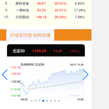
8
耐科装备
49.67
20.01%
6.83%
9
一博科技
53.33
20.01%
17.26%
10
方邦股份
146.16
20.00%
7.68%
沪深京行情 实时轮播
北证50
1134.24
创
11.37
1.01%