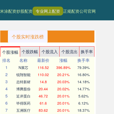
米涂配资
炒股配资
专业网上配资
正规配资公司官网
个股实时涨跌榜
个股跌幅
个股流入
个股流出
换手率
个股涨幅
排名
名称
最新价
涨幅
换手率
1
N展芯
116.52
396.89%
79.39%
2
锐翔智能
110.02
20.21%
16.80%
3
志特新材
14.8
20.03%
14.18%
4
博腾股份
20.44
20.02%
14.77%
5
近岸蛋白
46.72
20.01%
5.62%
6
毕得医药
61.6
20.01%
6.12%
7
五洲医疗
83.62
20.01%
18.37%