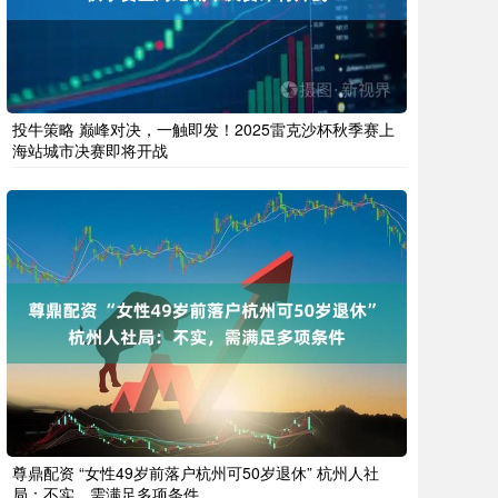
投牛策略 巅峰对决，一触即发！2025雷克沙杯秋季赛上
海站城市决赛即将开战
尊鼎配资 “女性49岁前落户杭州可50岁退休” 杭州人社
局：不实，需满足多项条件