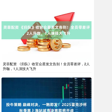
灵菲配资 《归队》收官众星发文告别！全员零差评，2人
升咖，1人演技大飞升