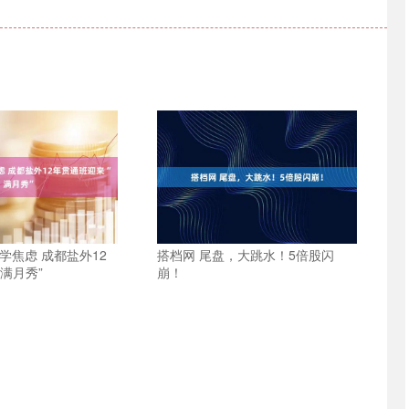
学焦虑 成都盐外12
搭档网 尾盘，大跳水！5倍股闪
满月秀”
崩！