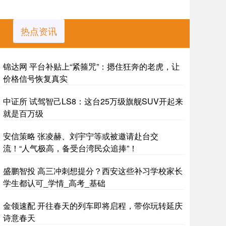
热点资讯
锦达网 平台补贴上“紧箍咒”：摁住狂奔的老虎，让
价格信号恢复真实
中证所 试驾智己LS8：这台25万级旗舰SUV开起来
就是百万级
安信策略 张凌赫、刘宇宁等或被邀请赴台交
流！“人气极高，备受台湾民众追捧”！
盛鹏智投 高三冲刺想提分？西安这些补习学校家长
学生都认可_学情_高考_基础
金领速配 开往春天的列车即将启程，带你玩转延庆
诗意春天