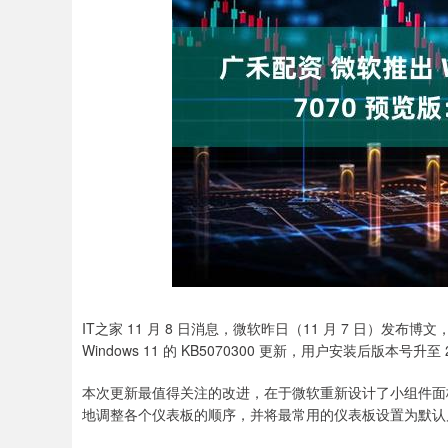
深证成指
14110.12
.92
0.57%
-34.08
-
IT之家 11 月 8 日消息，微软昨日（11 月 7 日）发布博文，邀请
Windows 11 的 KB5070300 更新，用户安装后版本号升至 2
本次更新最值得关注的改进，在于微软重新设计了小组件面
地调整各个仪表板的顺序，并将最常用的仪表板设置为默认