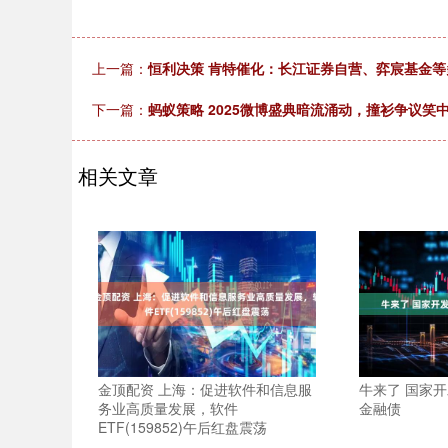
上一篇：
恒利决策 肯特催化：长江证券自营、弈宸基金等
下一篇：
蚂蚁策略 2025微博盛典暗流涌动，撞衫争议笑
相关文章
金顶配资 上海：促进软件和信息服
牛来了 国家开
务业高质量发展，软件
金融债
ETF(159852)午后红盘震荡