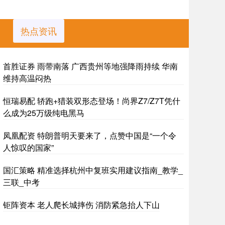
热点资讯
首胜证券 雨带南落 广西贵州等地强降雨持续 华南
维持高温闷热
恒瑞易配 轿跑+猎装双形态登场！尚界Z7/Z7T凭什
么成为25万级纯电黑马
凤凰配资 特朗普明天要来了，点赞中国是“一个令
人惊叹的国家”
国汇策略 精准选择杭州中复班实用建议指南_教学_
三联_中考
钜阵资本 老人爬长城摔伤 消防紧急抬人下山