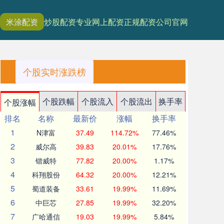
米涂配资
炒股配资
专业网上配资
正规配资公司官网
个股实时涨跌榜
个股跌幅
个股流入
个股流出
换手率
个股涨幅
排名
名称
最新价
涨幅
换手率
1
N津富
37.49
114.72%
77.46%
2
威尔高
39.83
20.01%
17.76%
3
锴威特
77.82
20.00%
1.17%
4
科翔股份
64.32
20.00%
12.21%
5
蜀道装备
33.61
19.99%
11.69%
6
中巨芯
27.85
19.99%
32.20%
7
广哈通信
19.03
19.99%
5.84%