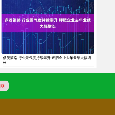
鼎茂策略 行业景气度持续攀升 钾肥企业去年业绩大幅增
长
官网