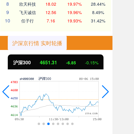
8
欣天科技
18.02
19.97%
28.44%
9
飞天诚信
12.56
19.96%
8.49%
10
任子行
7.16
19.93%
31.42%
沪深京行情 实时轮播
北证50
1122.88
创
3.42
0.30%