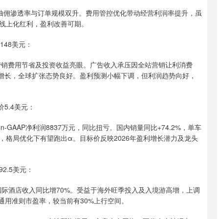
，抽佣渗透率与订单规模双升。费用管控优化带动经营利润率提升，虽
线上化红利，盈利改善可期。
48美元：
因营销费用节省及投资收益亮眼。广告收入承压因全站营销让利消费
复增长，全球扩张态势良好。盈利预测小幅下调，但利润趋势向好，
5.4美元：
n-GAAP净利润8837万元，同比扭亏。国内销量同比+74.2%，单车
格局优化下有望跑出α。目标价反映2026年盈利增长潜力及龙头
2.5美元：
，国际酒店收入同比增70%。受益于海外旺季投入及入境游高增，上调
倍非通用准则市盈率，较当前有30%上行空间。