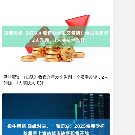
灵菲配资 《归队》收官众星发文告别！全员零差评，2人
升咖，1人演技大飞升