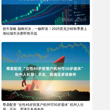
投牛策略 巅峰对决，一触即发！2025雷克沙杯秋季赛上
海站城市决赛即将开战
尊鼎配资 “女性49岁前落户杭州可50岁退休” 杭州人社
局：不实，需满足多项条件