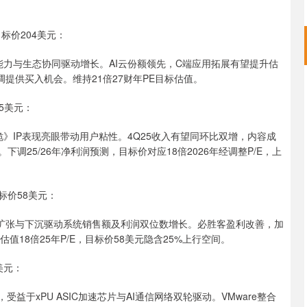
标价204美元：
能力与生态协同驱动增长。AI云份额领先，C端应用拓展有望提升估
提供买入机会。维持21倍27财年PE目标估值。
5美元：
IP表现亮眼带动用户粘性。4Q25收入有望同环比双增，内容成
调25/26年净利润预测，目标价对应18倍2026年经调整P/E，上
标价58美元：
扩张与下沉驱动系统销售额及利润双位数增长。必胜客盈利改善，加
18倍25年P/E，目标价58美元隐含25%上行空间。
美元：
，受益于xPU ASIC加速芯片与AI通信网络双轮驱动。VMware整合