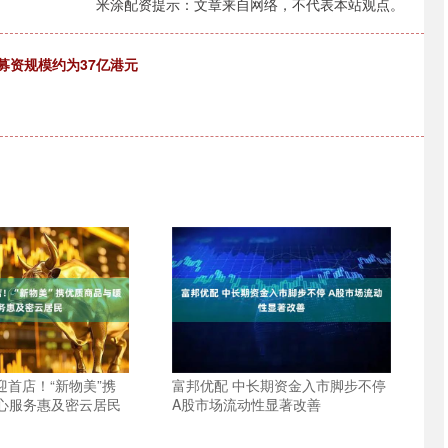
米涂配资提示：文章来自网络，不代表本站观点。
 募资规模约为37亿港元
迎首店！“新物美”携
富邦优配 中长期资金入市脚步不停
心服务惠及密云居民
A股市场流动性显著改善