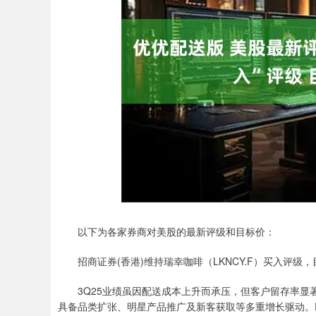
深证成指
14236.06
.68
0.33%
91.85
0.
以下为各家券商对美股的最新评级和目标价：
招商证券(香港)维持瑞幸咖啡（LKNCY.F）买入评级，目
3Q25业绩虽因配送成本上升而承压，但客户留存率显
具备品类扩张、明星产品推广及新客获取等多重增长驱动。F