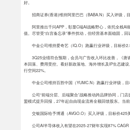
好。
招商证券(香港)维持阿里巴巴（BABA.N）买入评级，目
阿里推出千问APP，彰显C端AI战略野心，依托全栈AI
值。尽管受“白宫备忘录”事件扰动，但经营基本面稳固，回调
中金公司维持爱奇艺（IQ.O）跑赢行业评级，目标价2.
3Q25业绩符合预期，会员与广告收入环比改善，《唐诡》
本回落、费用受控。看好新政落地、海外增长及IP生态建设。下
行空间22%。
中金公司维持百胜中国（YUMC.N）跑赢行业评级，目
公司“前端分层、后端聚合”战略推动跨品牌协同，门店
盟模式提升回报，27年起自由现金流将全额回馈股东。当前估值
交银国际给予博通（AVGO.O）买入评级，目标价425
公司AI半导体收入有望在2025-27财年实现87% CAGR