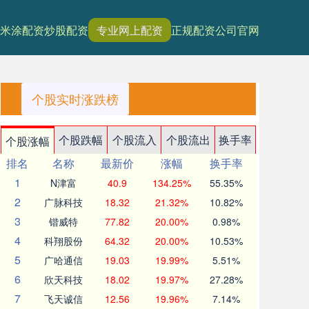
米涂配资
炒股配资
专业网上配资
正规配资公司官网
个股实时涨跌榜
个股跌幅
个股流入
个股流出
换手率
个股涨幅
排名
名称
最新价
涨幅
换手率
1
N津富
40.9
134.25%
55.35%
2
广脉科技
18.32
21.32%
10.82%
3
锴威特
77.82
20.00%
0.98%
4
科翔股份
64.32
20.00%
10.53%
5
广哈通信
19.03
19.99%
5.51%
6
欣天科技
18.02
19.97%
27.28%
7
飞天诚信
12.56
19.96%
7.14%