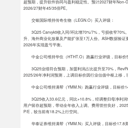
超预期，提升软件协同与盈利稳定性。预计2027财年Non-G
2026/27财年45/35倍PE。
交银国际维持传奇生物（LEGN.O）买入评级：
3Q25 Carvykti收入同/环比增70%/7%，亏损收窄7
升、海外商业化放量及产能扩张至1万人份。ASH数据验证
2026年实现盈亏平衡。
中金公司维持华住（HTHT.O）跑赢行业评级，目标价5
3Q25业绩符合预期，加盟利润占比提升至70%，RevP
2025/26年净利润预测，上调目标价因行业估值中枢上移，现价对应
中金公司维持满帮（YMM.N）跑赢行业评级，目标价14
3Q25收入33.6亿元，同比+10.8%，经调整归母净利润
用户留存超预期，带动全年收入上调。费用管控良好，2025/26年
P/E，较当前有18.2%上行空间。
华泰证券维持满帮（YMM.N）买入评级，目标价17.8