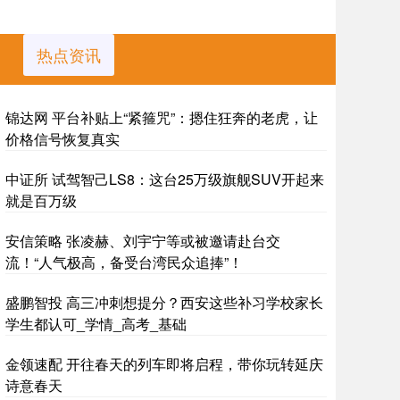
热点资讯
锦达网 平台补贴上“紧箍咒”：摁住狂奔的老虎，让
价格信号恢复真实
中证所 试驾智己LS8：这台25万级旗舰SUV开起来
就是百万级
安信策略 张凌赫、刘宇宁等或被邀请赴台交
流！“人气极高，备受台湾民众追捧”！
盛鹏智投 高三冲刺想提分？西安这些补习学校家长
学生都认可_学情_高考_基础
金领速配 开往春天的列车即将启程，带你玩转延庆
诗意春天