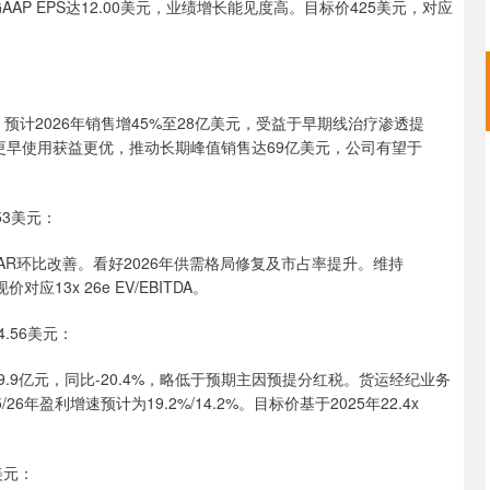
AAP EPS达12.00美元，业绩增长能见度高。目标价425美元，对应
0%。预计2026年销售增45%至28亿美元，受益于早期线治疗渗透提
更早使用获益更优，推动长期峰值销售达69亿美元，公司有望于
3美元：
AR环比改善。看好2026年供需格局修复及市占率提升。维持
13x 26e EV/EBITDA。
.56美元：
9.9亿元，同比-20.4%，略低于预期主因预提分红税。货运经纪业务
盈利增速预计为19.2%/14.2%。目标价基于2025年22.4x
美元：