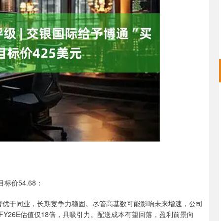
沪深300
4670.76
65%
12.60
0.27%
标价54.68：
著优于同业，长期竞争力稳固。尽管高基数可能影响未来增速，公司
Y26E估值仅18倍，具吸引力。配送成本有望回落，盈利前景向